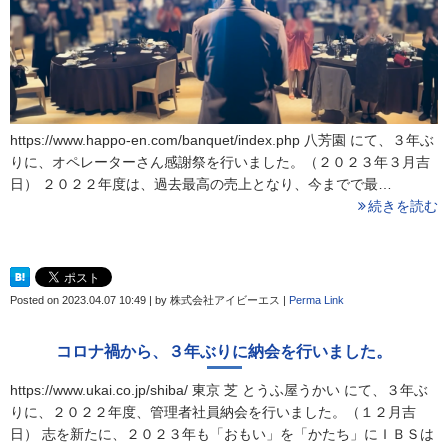
https://www.happo-en.com/banquet/index.php 八芳園 にて、３年ぶ
りに、オペレーターさん感謝祭を行いました。（２０２３年３月吉
日） ２０２２年度は、過去最高の売上となり、今までで最…
続きを読む
Posted on
2023.04.07 10:49
|
by
株式会社アイビーエス
|
Perma Link
コロナ禍から、３年ぶりに納会を行いました。
https://www.ukai.co.jp/shiba/ 東京 芝 とうふ屋うかい にて、３年ぶ
りに、２０２２年度、管理者社員納会を行いました。（１２月吉
日） 志を新たに、２０２３年も「おもい」を「かたち」にＩＢＳは