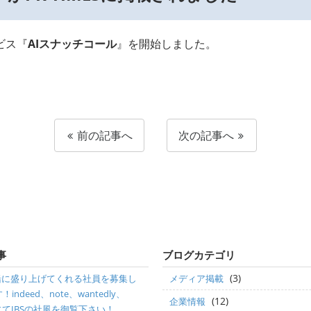
ビス『
AIスナッチコール
』を開始しました。
前の記事へ
次の記事へ
事
ブログカテゴリ
(3)
一緒に盛り上げてくれる社員を募集し
メディア掲載
indeed、note、wantedly、
(12)
企業情報
beにてIBSの社風を御覧下さい！