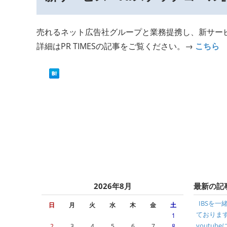
売れるネット広告社グループと業務提携し、新サー
詳細はPR TIMESの記事をご覧ください。→
こちら
2026年8月
最新の記
IBSを
日
月
火
水
木
金
土
ております！
1
youtu
2
3
4
5
6
7
8