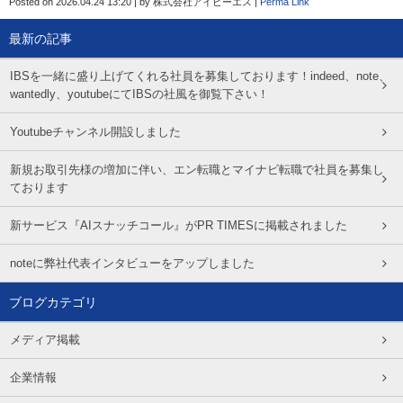
Posted on
2026.04.24 13:20
|
by
株式会社アイビーエス
|
Perma Link
最新の記事
IBSを一緒に盛り上げてくれる社員を募集しております！indeed、note、
wantedly、youtubeにてIBSの社風を御覧下さい！
Youtubeチャンネル開設しました
新規お取引先様の増加に伴い、エン転職とマイナビ転職で社員を募集し
ております
新サービス『AIスナッチコール』がPR TIMESに掲載されました
noteに弊社代表インタビューをアップしました
ブログカテゴリ
メディア掲載
企業情報