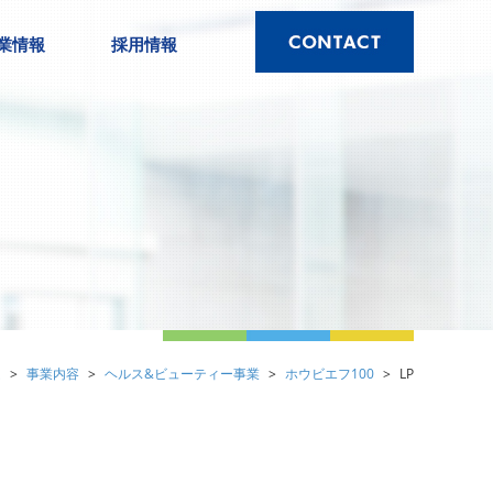
業情報
採用情報
ム
事業内容
ヘルス&ビューティー事業
ホウビエフ100
LP